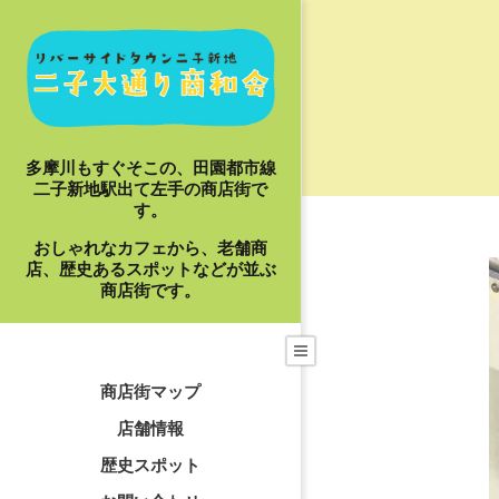
Skip
to
content
多摩川もすぐそこの、田園都市線
二子新地駅出て左手の商店街で
す。
おしゃれなカフェから、老舗商
店、歴史あるスポットなどが並ぶ
商店街です。
Primary
Navigation
商店街マップ
Menu
店舗情報
歴史スポット