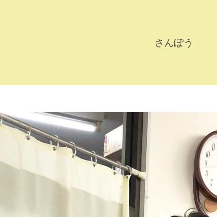
さんぽう
さ
ん
ぽ
う