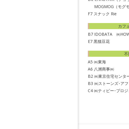
MOGMOG（モグ
F7
スナック Rie
カフ
B7
IDOBATA ㈱H
E7
黒猫豆花
不
A5
㈱東海
A6
八洲商事㈱
B2
㈱東京住宅センタ
B3
㈱ストーンズ･ア
C4
㈱ティピー･プロジ