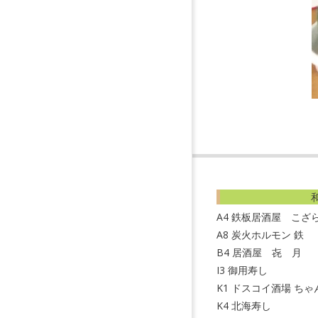
2
0
0
A4
鉄板居酒屋 こざ
A8
炭火ホルモン 鉄
B4
居酒屋 㐂 月
I3
御用寿し
K1
ドスコイ酒場 ちゃん
K4
北海寿し