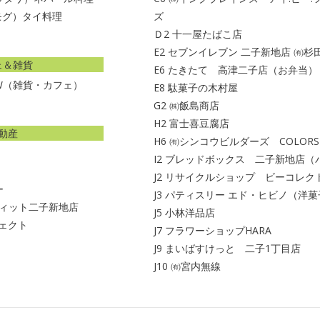
モグ）タイ料理
ズ
Ｄ2
十一屋たばこ店
E2
セブンイレブン 二子新地店 ㈲杉
ェ＆雑貨
E6
たきたて 高津二子店（お弁当）
OW（雑貨・カフェ）
E8
駄菓子の木村屋
G2
㈱飯島商店
H2
富士喜豆腐店
動産
H6
㈲シンコウビルダーズ COLORS
I2
ブレッドボックス 二子新地店（
J2
リサイクルショップ ビーコレク
ー
J3
パティスリー エド・ヒビノ（洋菓
フィット二子新地店
J5
小林洋品店
ェクト
J7
フラワーショップHARA
J9
まいばすけっと 二子1丁目店
J10
㈲宮内無線