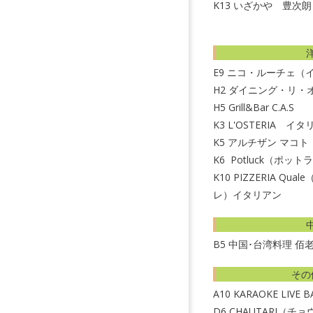
K13
いざかや 豊次朗
E9
ニコ・ルーチェ（
H2
ダイニング・リ・
H5
Grill&Bar C.A.S
K3
L'OSTERIA イ
K5
アルチザン マコト
K6
Potluck（ポッ
K10
PIZZERIA Qu
レ）イタリアン
B5
中国･台湾料理 佰
その
A10
KARAOKE LIVE 
D6
CHAUTARI（チ