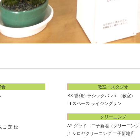
018-
6-
9
和食
教室・スタジオ
ら
B8
香利クラシックバレエ（教室）
I4
スペース ライジングサン
クリーニング
A2
グッド 二子新地（クリーニング
こ 芝 松
J1
シロヤクリーニング 二子新地店