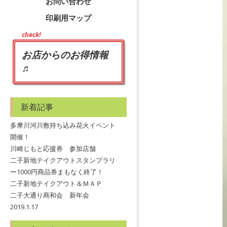
お問い合わせ
印刷用マップ
check!
お店からのお得情報
♬
新着記事
多摩川河川敷持ち込み花火イベント
開催！
川崎じもと応援券 参加店舗
二子新地テイクアウトスタンプラリ
ー1000円商品券まもなく終了！
二子新地テイクアウト＆ＭＡＰ
二子大通り商和会 新年会
2019.1.17