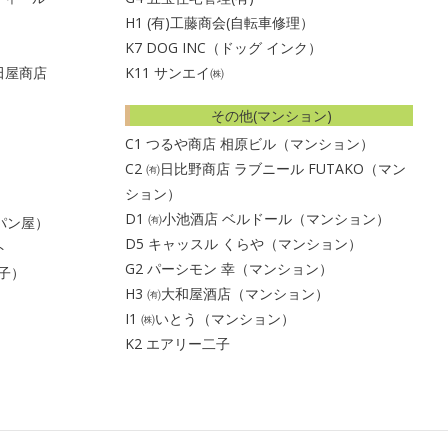
H1
(有)工藤商会(自転車修理）
K7
DOG INC（ドッグ インク）
田屋商店
K11
サンエイ㈱
その他(マンション)
C1 つるや商店 相原ビル（マンション）
C2 ㈲日比野商店 ラブニール FUTAKO（マン
ション）
D1 ㈲小池酒店 ベルドール（マンション）
パン屋）
D5 キャッスル くらや（マンション）
ト
G2 パーシモン 幸（マンション）
子）
H3 ㈲大和屋酒店（マンション）
I1 ㈱いとう（マンション）
K2 エアリー二子