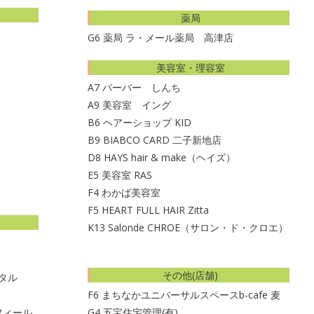
薬局
G6
薬局 ラ・メール薬局 高津店
美容室・理容室
A7
バーバー しんち
A9
美容室 イング
B6
ヘアーショップ KID
B9
BIABCO CARD 二子新地店
D8
HAYS hair & make（ヘイズ）
E5
美容室 RAS
F4
わかば美容室
F5
HEART FULL HAIR Zitta
K13
Salonde CHROE（サロン・ド・クロエ）
その他(店舗)
ンタル
F6
まちなかユニバーサルスペースb-cafe 麦
フィール
G4
五宝住宅管理(有)