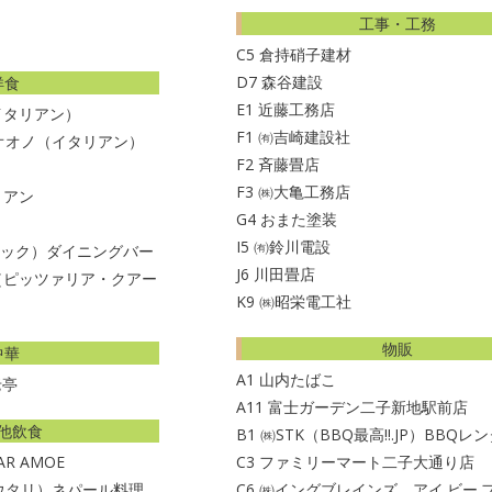
工事・工務
C5
倉持硝子建材
D7
森谷建設
洋食
E1
近藤工務店
イタリアン）
F1
㈲吉崎建設社
オオノ（イタリアン）
F2
斉藤畳店
F3
㈱大亀工務店
タリアン
G4
おまた塗装
I5
㈲鈴川電設
トラック）ダイニングバー
J6
川田畳店
ale（ピッツァリア・クアー
K9
㈱昭栄電工社
物販
中華
A1
山内たばこ
老亭
A11
富士ガーデン二子新地駅前店
他飲食
B1
㈱STK（BBQ最高!!.JP）BBQレ
BAR AMOE
C3
ファミリーマート二子大通り店
ョウタリ）ネパール料理
C6
㈱イングブレインズ アイ.ビー.