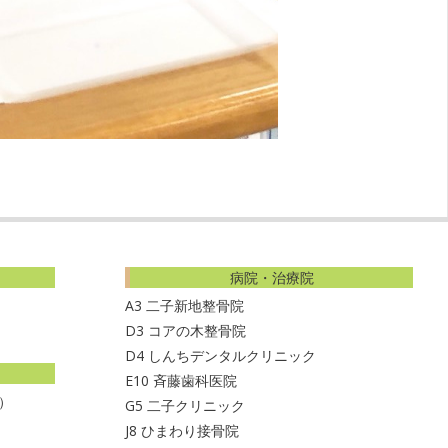
病院・治療院
A3
二子新地整骨院
D3
コアの木整骨院
D4
しんちデンタルクリニック
E10
斉藤歯科医院
）
G5
二子クリニック
J8
ひまわり接骨院