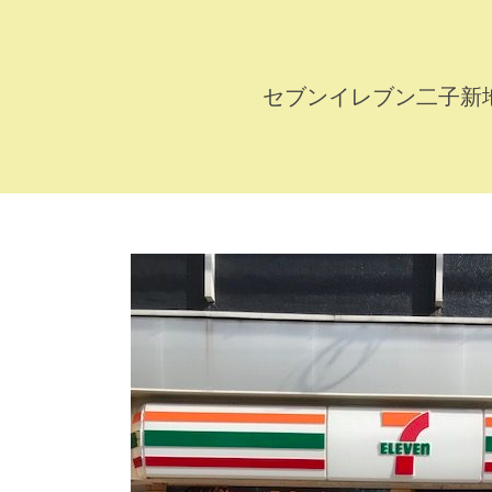
セブンイレブン二子新
セ
ブ
ン
イ
レ
ブ