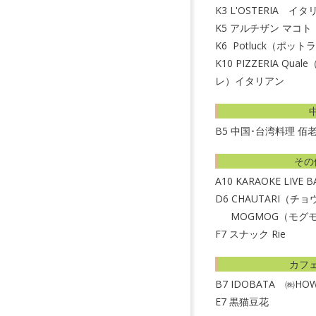
K3
L'OSTERIA イ
K5
アルチザン マコト
K6
Potluck（ポッ
K10
PIZZERIA Qu
レ）イタリアン
B5
中国･台湾料理 佰
その
A10
KARAOKE LIVE 
D6
CHAUTARI（チ
MOGMOG（モグ
F7
スナック Rie
カフ
B7
IDOBATA ㈱H
E7
黒猫豆花