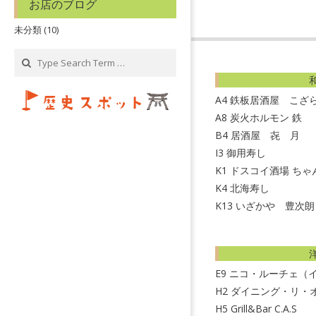
お店のブログ
2
未分類
(10)
0
0
Search
A4
鉄板居酒屋 こざ
A8
炭火ホルモン 鉄
B4
居酒屋 㐂 月
I3
御用寿し
K1
ドスコイ酒場 ちゃん
K4
北海寿し
K13
いざかや 豊次朗
E9
ニコ・ルーチェ（
H2
ダイニング・リ・
H5
Grill&Bar C.A.S