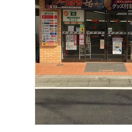
ン
二
子
新
地
店