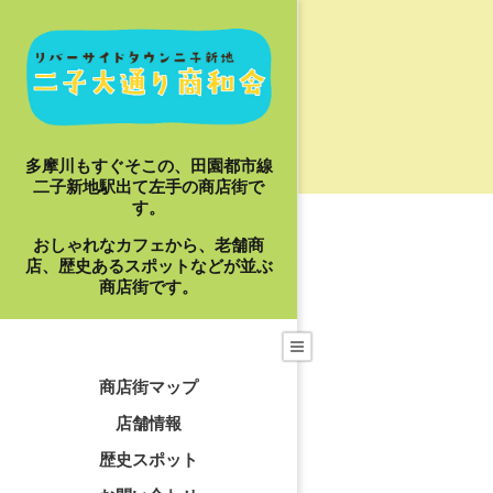
Skip
to
content
多摩川もすぐそこの、田園都市線
二子新地駅出て左手の商店街で
す。
おしゃれなカフェから、老舗商
店、歴史あるスポットなどが並ぶ
商店街です。
Primary
Navigation
商店街マップ
Menu
店舗情報
歴史スポット