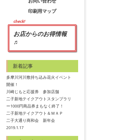
お問い合わせ
印刷用マップ
check!
お店からのお得情報
♬
新着記事
多摩川河川敷持ち込み花火イベント
開催！
川崎じもと応援券 参加店舗
二子新地テイクアウトスタンプラリ
ー1000円商品券まもなく終了！
二子新地テイクアウト＆ＭＡＰ
二子大通り商和会 新年会
2019.1.17