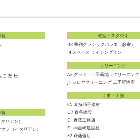
018-
6-
9
和食
教室・スタジオ
ら
B8
香利クラシックバレエ（教室）
I4
スペース ライジングサン
クリーニング
A2
グッド 二子新地（クリーニング
こ 芝 松
J1
シロヤクリーニング 二子新地店
工事・工務
C5
倉持硝子建材
D7
森谷建設
洋食
E1
近藤工務店
イタリアン）
F1
㈲吉崎建設社
オオノ（イタリアン）
F2
斉藤畳店