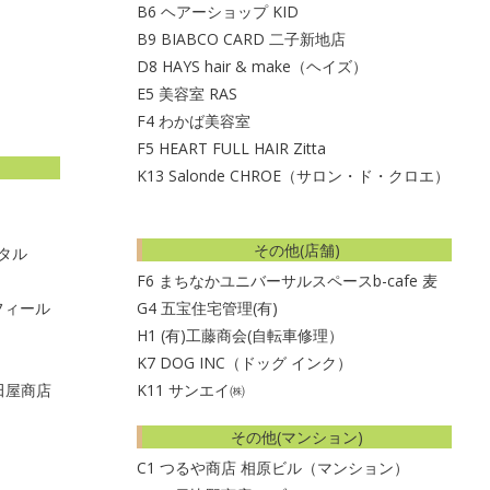
B6
ヘアーショップ KID
B9
BIABCO CARD 二子新地店
D8
HAYS hair & make（ヘイズ）
E5
美容室 RAS
F4
わかば美容室
F5
HEART FULL HAIR Zitta
K13
Salonde CHROE（サロン・ド・クロエ）
その他(店舗)
ンタル
F6
まちなかユニバーサルスペースb-cafe 麦
フィール
G4
五宝住宅管理(有)
H1
(有)工藤商会(自転車修理）
K7
DOG INC（ドッグ インク）
田屋商店
K11
サンエイ㈱
その他(マンション)
C1 つるや商店 相原ビル（マンション）