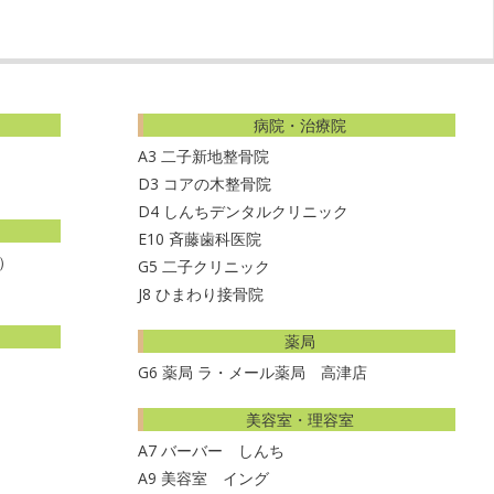
病院・治療院
A3
二子新地整骨院
D3
コアの木整骨院
D4
しんちデンタルクリニック
E10
斉藤歯科医院
）
G5
二子クリニック
J8
ひまわり接骨院
薬局
G6
薬局 ラ・メール薬局 高津店
美容室・理容室
A7
バーバー しんち
A9
美容室 イング