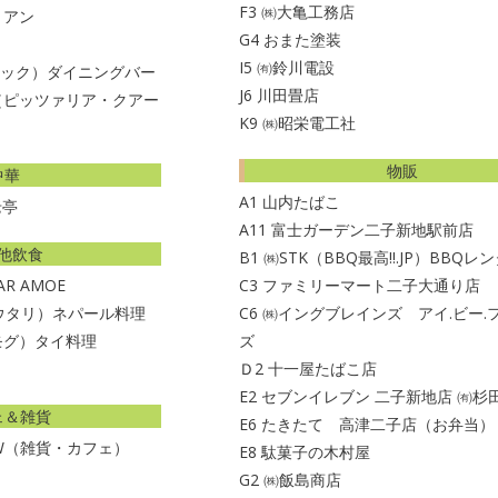
F3
㈱大亀工務店
タリアン
G4
おまた塗装
I5
㈲鈴川電設
トラック）ダイニングバー
J6
川田畳店
ale（ピッツァリア・クアー
K9
㈱昭栄電工社
物販
中華
A1
山内たばこ
老亭
A11
富士ガーデン二子新地駅前店
他飲食
B1
㈱STK（BBQ最高!!.JP）BBQレ
BAR AMOE
C3
ファミリーマート二子大通り店
ョウタリ）ネパール料理
C6
㈱イングブレインズ アイ.ビー.
モグ）タイ料理
ズ
Ｄ2
十一屋たばこ店
E2
セブンイレブン 二子新地店 ㈲杉
ェ＆雑貨
E6
たきたて 高津二子店（お弁当）
OW（雑貨・カフェ）
E8
駄菓子の木村屋
G2
㈱飯島商店