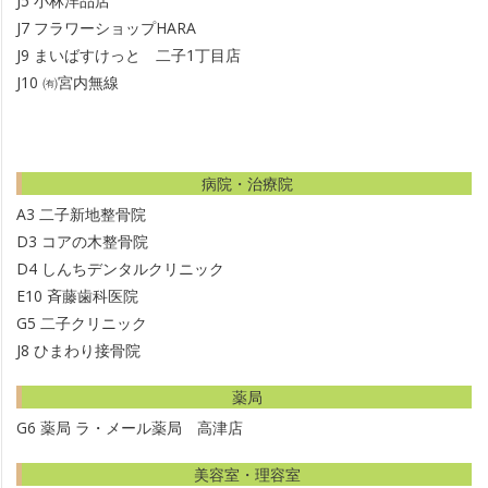
J5
小林洋品店
J7
フラワーショップHARA
J9
まいばすけっと 二子1丁目店
J10
㈲宮内無線
病院・治療院
A3
二子新地整骨院
D3
コアの木整骨院
D4
しんちデンタルクリニック
E10
斉藤歯科医院
G5
二子クリニック
J8
ひまわり接骨院
薬局
G6
薬局 ラ・メール薬局 高津店
美容室・理容室