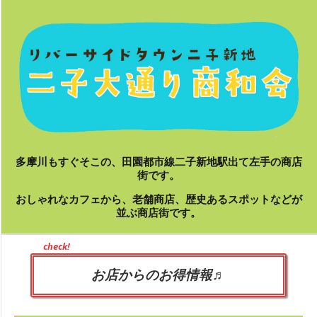
Skip
to
content
多摩川もすぐそこの、田園都市線二子新地駅出て左手の商店
街です。
おしゃれなカフェから、老舗商店、歴史あるスポットなどが
並ぶ商店街です。
Primary
check!
Navigation
Menu
お店からのお得情報♬