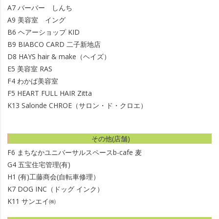
A7
バーバー しんち
A9
美容室 イング
B6
ヘアーショップ KID
B9
BIABCO CARD 二子新地店
D8
HAYS hair & make（ヘイズ）
E5
美容室 RAS
F4
わかば美容室
F5
HEART FULL HAIR Zitta
K13
Salonde CHROE（サロン・ド・クロエ）
その他(店舗)
F6
まちなかユニバーサルスペースb-cafe 麦
G4
五宝住宅管理(有)
H1
(有)工藤商会(自転車修理）
K7
DOG INC（ドッグ インク）
K11
サンエイ㈱