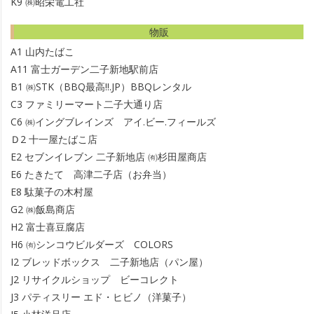
K9
㈱昭栄電工社
物販
A1
山内たばこ
A11
富士ガーデン二子新地駅前店
B1
㈱STK（BBQ最高!!.JP）BBQレンタル
C3
ファミリーマート二子大通り店
C6
㈱イングブレインズ アイ.ビー.フィールズ
Ｄ2
十一屋たばこ店
E2
セブンイレブン 二子新地店 ㈲杉田屋商店
E6
たきたて 高津二子店（お弁当）
E8
駄菓子の木村屋
G2
㈱飯島商店
H2
富士喜豆腐店
H6
㈲シンコウビルダーズ COLORS
I2
ブレッドボックス 二子新地店（パン屋）
J2
リサイクルショップ ビーコレクト
J3
パティスリー エド・ヒビノ（洋菓子）