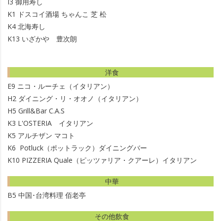
I3
御用寿し
K1
ドスコイ酒場 ちゃんこ 芝 松
K4
北海寿し
K13
いざかや 豊次朗
洋食
E9
ニコ・ルーチェ（イタリアン）
H2
ダイニング・リ・オオノ（イタリアン）
H5
Grill&Bar C.A.S
K3
L'OSTERIA イタリアン
K5
アルチザン マコト
K6
Potluck（ポットラック）ダイニングバー
K10
PIZZERIA Quale（ピッツァリア・クアーレ）イタリアン
中華
B5
中国･台湾料理 佰老亭
その他飲食