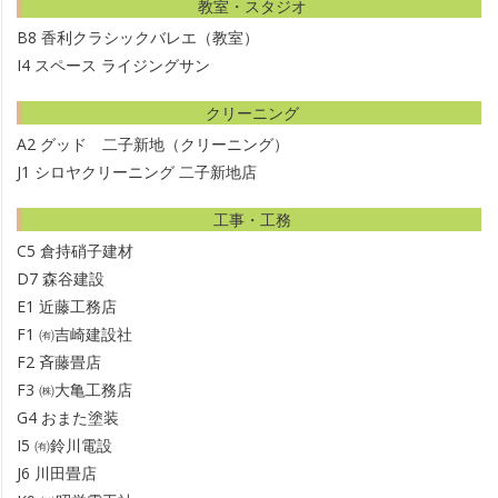
教室・スタジオ
B8
香利クラシックバレエ（教室）
I4
スペース ライジングサン
クリーニング
A2
グッド 二子新地（クリーニング）
J1
シロヤクリーニング 二子新地店
工事・工務
C5
倉持硝子建材
D7
森谷建設
E1
近藤工務店
F1
㈲吉崎建設社
F2
斉藤畳店
F3
㈱大亀工務店
G4
おまた塗装
I5
㈲鈴川電設
J6
川田畳店