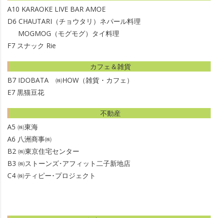
A10
KARAOKE LIVE BAR AMOE
D6
CHAUTARI（チョウタリ）ネパール料理
MOGMOG（モグモグ）タイ料理
F7
スナック Rie
カフェ＆雑貨
B7
IDOBATA ㈱HOW（雑貨・カフェ）
E7
黒猫豆花
不動産
A5
㈱東海
A6
八洲商事㈱
B2
㈱東京住宅センター
B3
㈱ストーンズ･アフィット二子新地店
C4
㈱ティピー･プロジェクト