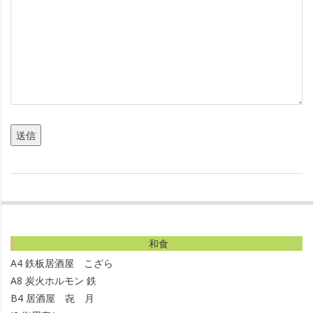
送信
2018-
06-
05
和食
A4
鉄板居酒屋 こざら
A8
炭火ホルモン 鉄
B4
居酒屋 㐂 月