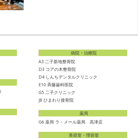
病院・治療院
A3
二子新地整骨院
D3
コアの木整骨院
D4
しんちデンタルクリニック
E10
斉藤歯科医院
）
G5
二子クリニック
J8
ひまわり接骨院
薬局
G6
薬局 ラ・メール薬局 高津店
美容室・理容室