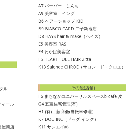
A7
バーバー しんち
A9
美容室 イング
B6
ヘアーショップ KID
B9
BIABCO CARD 二子新地店
D8
HAYS hair & make（ヘイズ）
E5
美容室 RAS
F4
わかば美容室
F5
HEART FULL HAIR Zitta
K13
Salonde CHROE（サロン・ド・クロエ）
その他(店舗)
ンタル
F6
まちなかユニバーサルスペースb-cafe 麦
フィール
G4
五宝住宅管理(有)
H1
(有)工藤商会(自転車修理）
K7
DOG INC（ドッグ インク）
田屋商店
K11
サンエイ㈱