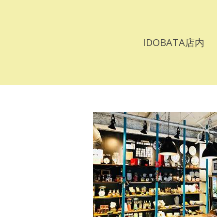
IDOBATA店内
D
O
B
A
T