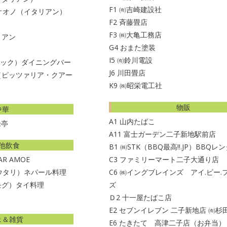
F1
㈲吉崎建設社
オオノ（イタリアン）
F2
斉藤畳店
F3
㈱大亀工務店
タリアン
G4
おまた塗装
I5
㈲鈴川電設
トラック）ダイニングバー
J6
川田畳店
ale（ピッツァリア・クアー
K9
㈱昭栄電工社
物販
中華
A1
山内たばこ
老亭
A11
富士ガーデン二子新地駅前店
他飲食
B1
㈱STK（BBQ最高!!.JP）BBQレ
BAR AMOE
C3
ファミリーマート二子大通り店
ョウタリ）ネパール料理
C6
㈱イングブレインズ アイ.ビー.
モグ）タイ料理
ズ
Ｄ2
十一屋たばこ店
E2
セブンイレブン 二子新地店 ㈲杉
ェ＆雑貨
E6
たきたて 高津二子店（お弁当）