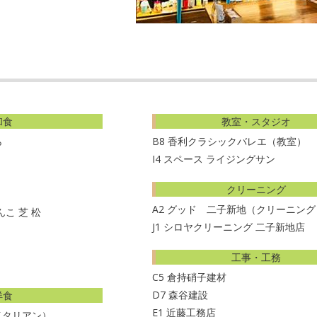
A
店
内
018-
6-
9
和食
教室・スタジオ
ら
B8
香利クラシックバレエ（教室）
I4
スペース ライジングサン
クリーニング
A2
グッド 二子新地（クリーニング
こ 芝 松
J1
シロヤクリーニング 二子新地店
工事・工務
C5
倉持硝子建材
D7
森谷建設
洋食
E1
近藤工務店
イタリアン）