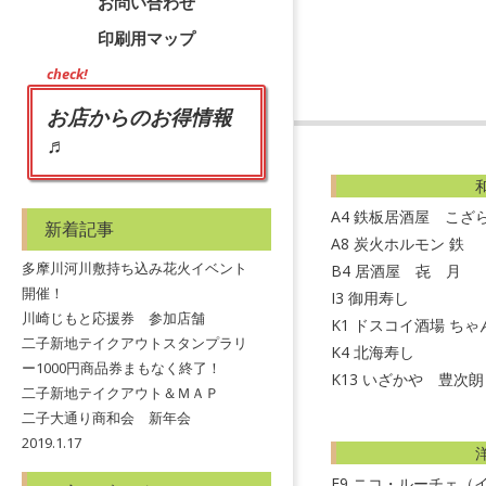
お問い合わせ
印刷用マップ
check!
2
お店からのお得情報
0
♬
0
A4
鉄板居酒屋 こざ
新着記事
A8
炭火ホルモン 鉄
多摩川河川敷持ち込み花火イベント
B4
居酒屋 㐂 月
開催！
I3
御用寿し
川崎じもと応援券 参加店舗
K1
ドスコイ酒場 ちゃん
二子新地テイクアウトスタンプラリ
K4
北海寿し
ー1000円商品券まもなく終了！
K13
いざかや 豊次朗
二子新地テイクアウト＆ＭＡＰ
二子大通り商和会 新年会
2019.1.17
E9
ニコ・ルーチェ（