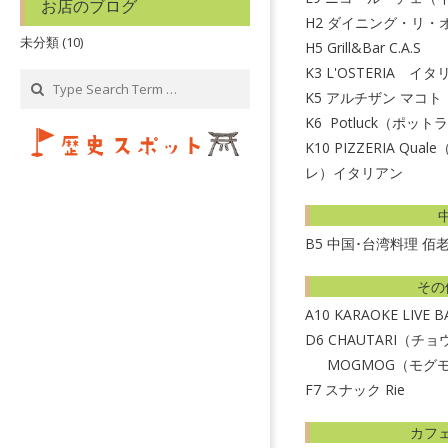
お店のブログ
H2
ダイニング・リ・
未分類
(10)
H5
Grill&Bar C.A.S
K3
L'OSTERIA イ
Search
K5
アルチザン マコト
K6
Potluck（ポッ
K10
PIZZERIA Qu
レ）イタリアン
B5
中国･台湾料理 佰
その
A10
KARAOKE LIVE 
D6
CHAUTARI（チ
MOGMOG（モグ
F7
スナック Rie
カフ