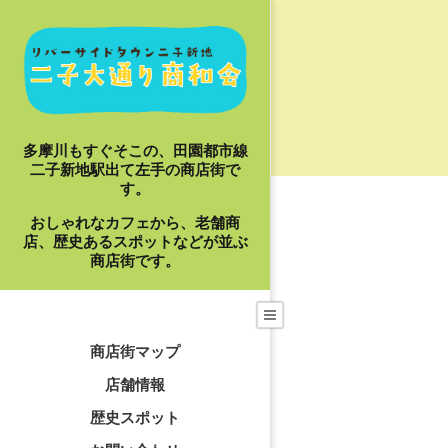
Skip
to
content
多摩川もすぐそこの、田園都市線
二子新地駅出て左手の商店街で
す。
おしゃれなカフェから、老舗商
店、歴史あるスポットなどが並ぶ
I
商店街です。
Primary
Navigation
商店街マップ
Menu
店舗情報
歴史スポット