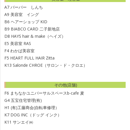
A7
バーバー しんち
A9
美容室 イング
B6
ヘアーショップ KID
B9
BIABCO CARD 二子新地店
D8
HAYS hair & make（ヘイズ）
E5
美容室 RAS
F4
わかば美容室
F5
HEART FULL HAIR Zitta
K13
Salonde CHROE（サロン・ド・クロエ）
その他(店舗)
F6
まちなかユニバーサルスペースb-cafe 麦
G4
五宝住宅管理(有)
H1
(有)工藤商会(自転車修理）
K7
DOG INC（ドッグ インク）
K11
サンエイ㈱