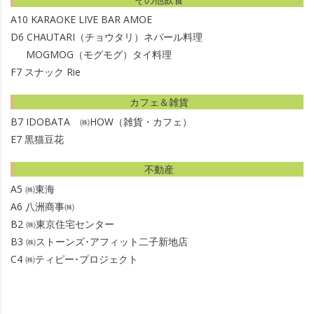
A10
KARAOKE LIVE BAR AMOE
D6
CHAUTARI（チョウタリ）ネパール料理
MOGMOG（モグモグ）タイ料理
F7
スナック Rie
カフェ＆雑貨
B7
IDOBATA ㈱HOW（雑貨・カフェ）
E7
黒猫豆花
不動産
A5
㈱東海
A6
八洲商事㈱
B2
㈱東京住宅センター
B3
㈱ストーンズ･アフィット二子新地店
C4
㈱ティピー･プロジェクト