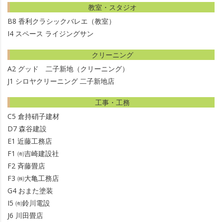
教室・スタジオ
B8
香利クラシックバレエ（教室）
I4
スペース ライジングサン
クリーニング
A2
グッド 二子新地（クリーニング）
J1
シロヤクリーニング 二子新地店
工事・工務
C5
倉持硝子建材
D7
森谷建設
E1
近藤工務店
F1
㈲吉崎建設社
F2
斉藤畳店
F3
㈱大亀工務店
G4
おまた塗装
I5
㈲鈴川電設
J6
川田畳店