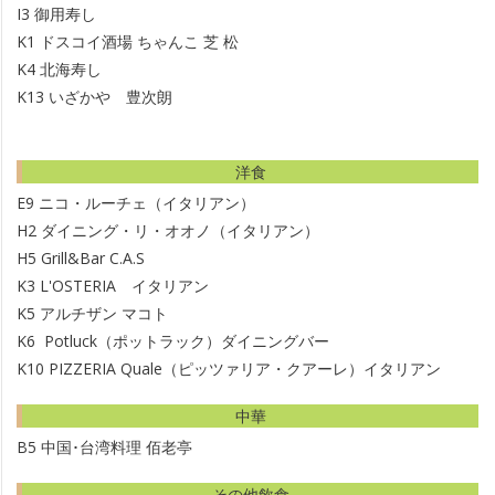
8
I3
御用寿し
.
K1
ドスコイ酒場 ちゃんこ 芝 松
K4
北海寿し
j
K13
いざかや 豊次朗
p
g
洋食
E9
ニコ・ルーチェ（イタリアン）
H2
ダイニング・リ・オオノ（イタリアン）
H5
Grill&Bar C.A.S
K3
L'OSTERIA イタリアン
K5
アルチザン マコト
K6
Potluck（ポットラック）ダイニングバー
K10
PIZZERIA Quale（ピッツァリア・クアーレ）イタリアン
中華
B5
中国･台湾料理 佰老亭
その他飲食