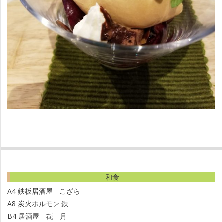
3
4
8
5
8
2
7
7
2018-
2
06-
6
29
4
和食
5
A4
鉄板居酒屋 こざら
A8
炭火ホルモン 鉄
1
B4
居酒屋 㐂 月