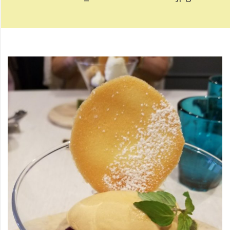
2
0
1
8
0
6
2
6
_
1