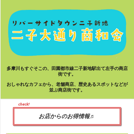
Skip
to
content
多摩川もすぐそこの、田園都市線二子新地駅出て左手の商店
街です。
おしゃれなカフェから、老舗商店、歴史あるスポットなどが
並ぶ商店街です。
Primary
check!
Navigation
Menu
お店からのお得情報♬