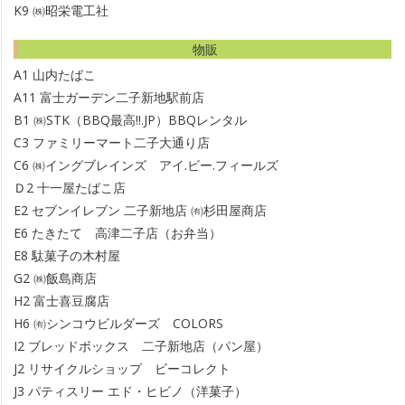
K9
㈱昭栄電工社
物販
A1
山内たばこ
A11
富士ガーデン二子新地駅前店
B1
㈱STK（BBQ最高!!.JP）BBQレンタル
C3
ファミリーマート二子大通り店
C6
㈱イングブレインズ アイ.ビー.フィールズ
Ｄ2
十一屋たばこ店
E2
セブンイレブン 二子新地店 ㈲杉田屋商店
E6
たきたて 高津二子店（お弁当）
E8
駄菓子の木村屋
G2
㈱飯島商店
H2
富士喜豆腐店
H6
㈲シンコウビルダーズ COLORS
I2
ブレッドボックス 二子新地店（パン屋）
J2
リサイクルショップ ビーコレクト
J3
パティスリー エド・ヒビノ（洋菓子）