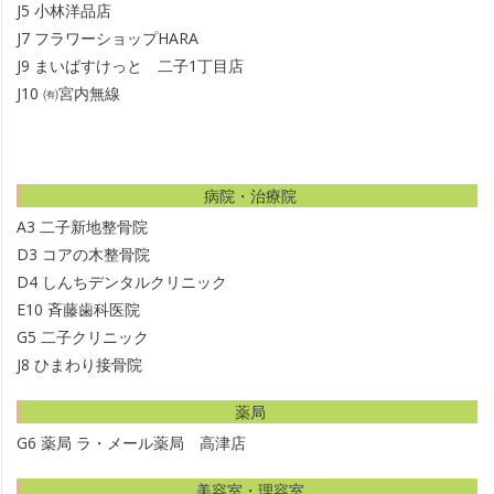
J5
小林洋品店
J7
フラワーショップHARA
J9
まいばすけっと 二子1丁目店
J10
㈲宮内無線
病院・治療院
A3
二子新地整骨院
D3
コアの木整骨院
D4
しんちデンタルクリニック
E10
斉藤歯科医院
G5
二子クリニック
J8
ひまわり接骨院
薬局
G6
薬局 ラ・メール薬局 高津店
美容室・理容室